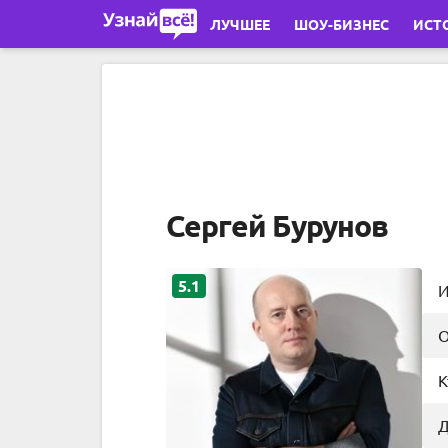
Перейти к основному содержимому
ЛУЧШЕЕ
ШОУ-БИЗНЕС
ИСТ
Сергей Бурунов
5.1
И
О
К
Д