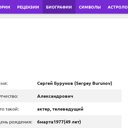
ОРИИ
РЕЦЕНЗИИ
БИОГРАФИИ
СИМВОЛЫ
АСТРОЛО
мя:
Сергей Бурунов
(
Sergey Burunov
)
тчество:
Александрович
то такой:
актер, телеведущий
ень рождения:
6
марта
1977
(49 лет)