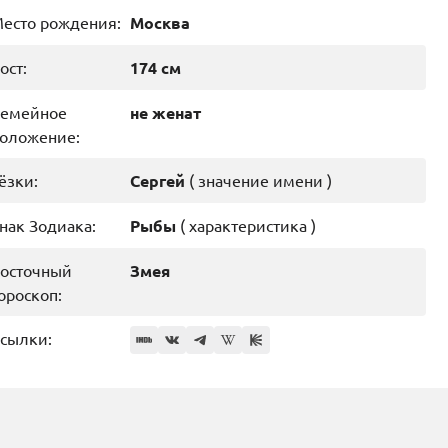
есто рождения:
Москва
ост:
174 см
емейное
не женат
оложение:
ёзки:
Сергей
(
значение имени
)
нак Зодиака:
Рыбы
(
характеристика
)
осточный
Змея
ороскоп:
сылки: