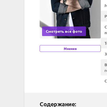
М
Р
С
Смотреть все фото
п
Т
Мнения
З
В
г
С
Содержание: