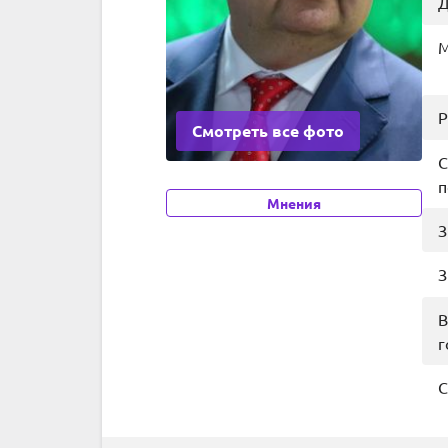
Д
М
Р
Смотреть все фото
С
п
Мнения
З
З
В
г
С