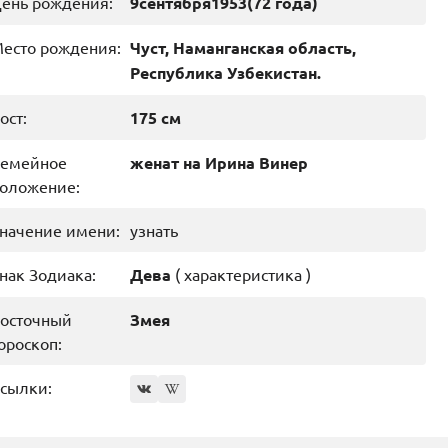
ень рождения:
9
сентября
1953
(72 года)
есто рождения:
Чуст, Наманганская область,
Республика Узбекистан.
ост:
175 см
емейное
женат на
Ирина Винер
оложение:
начение имени:
узнать
нак Зодиака:
Дева
(
характеристика
)
осточный
Змея
ороскоп:
сылки: