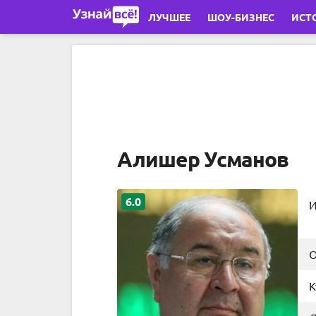
Перейти к основному содержимому
ЛУЧШЕЕ
ШОУ-БИЗНЕС
ИСТ
Алишер Усманов
6.0
И
О
К