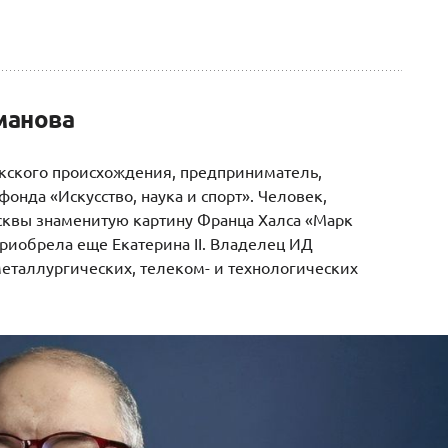
манова
кского происхождения, предприниматель,
онда «Искусство, наука и спорт». Человек,
квы знаменитую картину Франца Халса «Марк
приобрела еще Екатерина II. Владелец ИД
еталлургических, телеком- и технологических