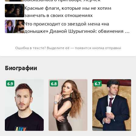
Красные флаги, которые мы не хотим
замечать в своих отношениях
Что происходит со звездой мема «на
донышке» Дианой Шурыгиной: обвинения в
краже, попытки заработать и зависимость
Ошибка в тексте? Выделите её — появится кнопка отправки
Биографии
6.9
6.8
6.7