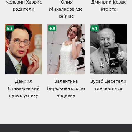
Кельвин Харрис
Юлия
Дмитрий Козак
родители
Михалкова где
кто это
сейчас
5.3
6.8
6.1
Даниил
Валентина
Зураб Церетели
Спиваковский
Бирюкова кто по
где родился
путь к успеху
зодиаку