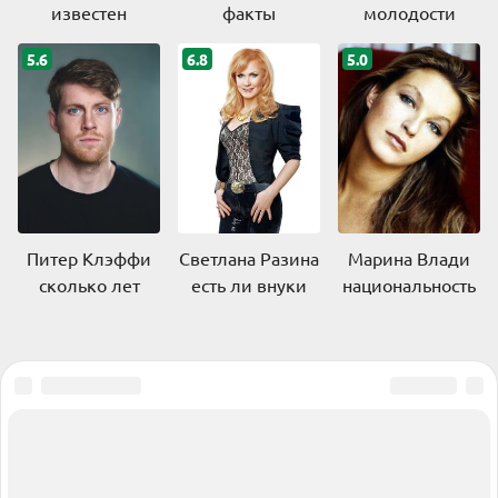
известен
факты
молодости
5.6
6.8
5.0
Питер Клэффи
Светлана Разина
Марина Влади
сколько лет
есть ли внуки
национальность