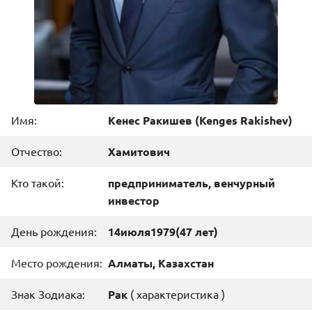
Имя:
Кенес Ракишев
(
Kenges Rakishev
)
Отчество:
Хамитович
Кто такой:
предприниматель, венчурный
инвестор
День рождения:
14
июля
1979
(47 лет)
Место рождения:
Алматы, Казахстан
Знак Зодиака:
Рак
(
характеристика
)