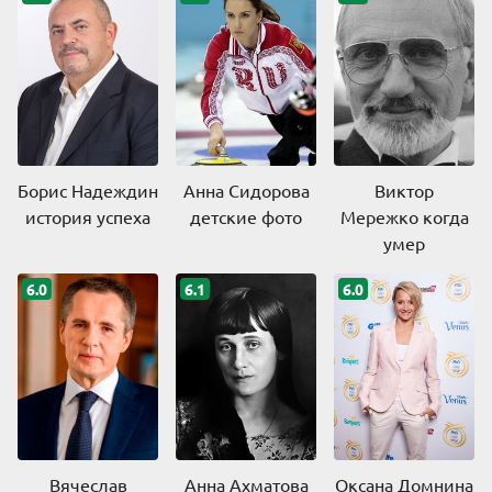
Борис Надеждин
Анна Сидорова
Виктор
история успеха
детские фото
Мережко когда
умер
6.0
6.1
6.0
Вячеслав
Анна Ахматова
Оксана Домнина